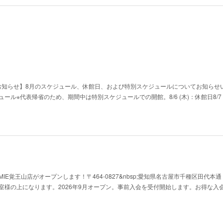
お知らせ】8月のスケジュール、休館日、および特別スケジュールについてお知らせ
別スケジュール​※代表帰省のため、期間中は特別スケジュールでの開館。​8/6 (木)：休館日​8/7 
Y HOMIE覚王山店がオープンします！〒464-0827&nbsp;愛知県名古屋市千種区田代本
教室様の上になります。2026年9月オープン。事前入会を受付開始します。お得な入