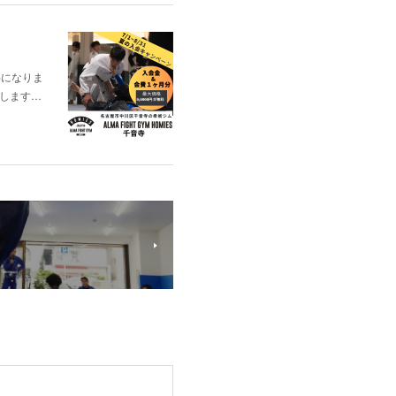
料になりま
出場します…