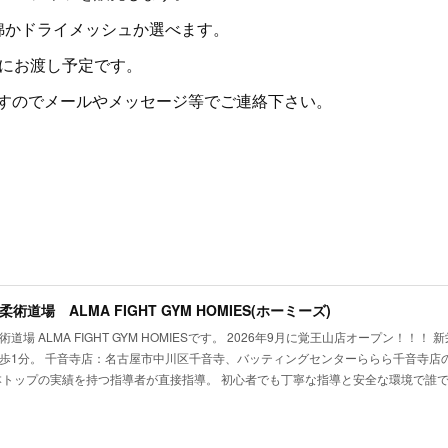
綿かドライメッシュか選べます。
中頃にお渡し予定です。
すのでメールやメッセージ等でご連絡下さい。
術道場 ALMA FIGHT GYM HOMIES(ホーミーズ)
道場 ALMA FIGHT GYM HOMIESです。 2026年9月に覚王山店オープン！！
歩1分。 千音寺店：名古屋市中川区千音寺、バッティングセンターららら千音寺店の
本トップの実績を持つ指導者が直接指導。 初心者でも丁寧な指導と安全な環境で誰