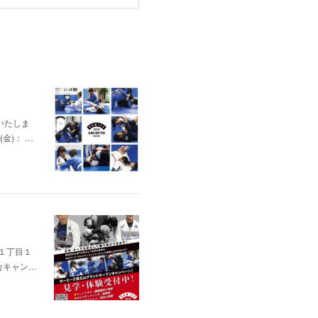
いたしま
(金)： …
通１丁目１
会キャン…