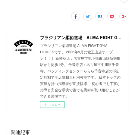
ブラジリアン柔術道場 ALMA FIGHT GYM HOMIES(ホーミーズ)
ブラジリアン柔術道場 ALMA FIGHT GYM
HOMIESです。 2026年9月に覚王山店オープ
ン！！！ 新栄葵店：名古屋市地下鉄東山線新栄町
駅から徒歩1分。 千音寺店：名古屋市中川区千音
寺、バッティングセンターららら千音寺店の2階。
定額制で全店舗相互利用可能です。 日本トップの
実績を持つ指導者が直接指導。 初心者でも丁寧な
指導と安全な環境で誰でも柔術を取り組むことが
できる道場です。
フォロー
関連記事