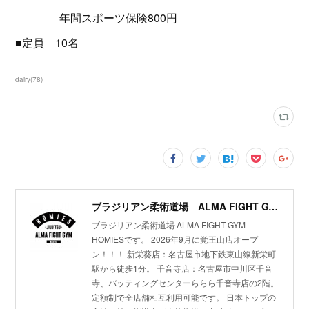
年間スポーツ保険800円
■定員 10名
dairy
(
78
)
ブラジリアン柔術道場 ALMA FIGHT GYM HOMIES(ホーミーズ)
ブラジリアン柔術道場 ALMA FIGHT GYM
HOMIESです。 2026年9月に覚王山店オープ
ン！！！ 新栄葵店：名古屋市地下鉄東山線新栄町
駅から徒歩1分。 千音寺店：名古屋市中川区千音
寺、バッティングセンターららら千音寺店の2階。
定額制で全店舗相互利用可能です。 日本トップの