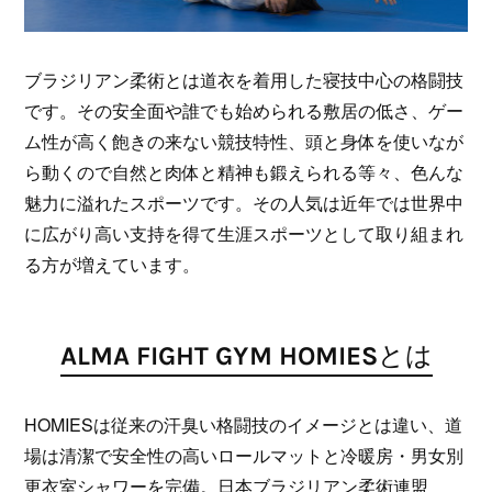
ブラジリアン柔術とは道衣を着用した寝技中心の格闘技
です。その安全面や誰でも始められる敷居の低さ、ゲー
ム性が高く飽きの来ない競技特性、頭と身体を使いなが
ら動くので自然と肉体と精神も鍛えられる等々、色んな
魅力に溢れたスポーツです。その人気は近年では世界中
に広がり高い支持を得て生涯スポーツとして取り組まれ
る方が増えています。
ALMA FIGHT GYM HOMIESとは
HOMIESは従来の汗臭い格闘技のイメージとは違い、道
場は清潔で安全性の高いロールマットと冷暖房・男女別
更衣室シャワーを完備。日本ブラジリアン柔術連盟