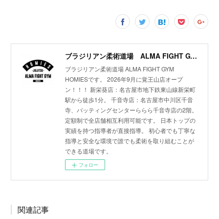
ブラジリアン柔術道場 ALMA FIGHT GYM HOMIES(ホーミーズ)
ブラジリアン柔術道場 ALMA FIGHT GYM
HOMIESです。 2026年9月に覚王山店オープ
ン！！！ 新栄葵店：名古屋市地下鉄東山線新栄町
駅から徒歩1分。 千音寺店：名古屋市中川区千音
寺、バッティングセンターららら千音寺店の2階。
定額制で全店舗相互利用可能です。 日本トップの
実績を持つ指導者が直接指導。 初心者でも丁寧な
指導と安全な環境で誰でも柔術を取り組むことが
できる道場です。
フォロー
関連記事