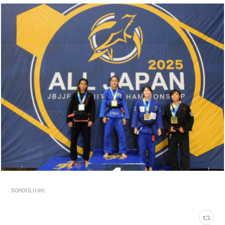
SCHOOL
(
150
)