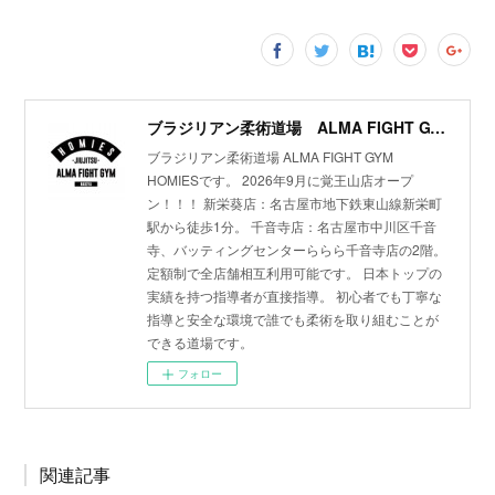
ブラジリアン柔術道場 ALMA FIGHT GYM HOMIES(ホーミーズ)
ブラジリアン柔術道場 ALMA FIGHT GYM
HOMIESです。 2026年9月に覚王山店オープ
ン！！！ 新栄葵店：名古屋市地下鉄東山線新栄町
駅から徒歩1分。 千音寺店：名古屋市中川区千音
寺、バッティングセンターららら千音寺店の2階。
定額制で全店舗相互利用可能です。 日本トップの
実績を持つ指導者が直接指導。 初心者でも丁寧な
指導と安全な環境で誰でも柔術を取り組むことが
できる道場です。
フォロー
関連記事