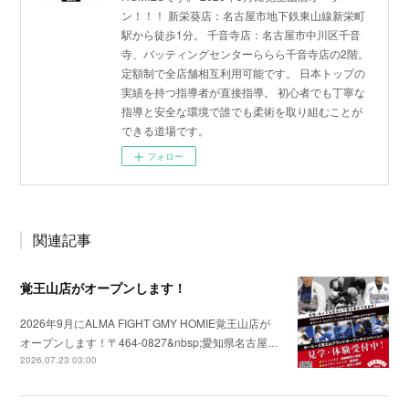
ン！！！ 新栄葵店：名古屋市地下鉄東山線新栄町
駅から徒歩1分。 千音寺店：名古屋市中川区千音
寺、バッティングセンターららら千音寺店の2階。
定額制で全店舗相互利用可能です。 日本トップの
実績を持つ指導者が直接指導。 初心者でも丁寧な
指導と安全な環境で誰でも柔術を取り組むことが
できる道場です。
フォロー
関連記事
覚王山店がオープンします！
2026年9月にALMA FIGHT GMY HOMIE覚王山店が
オープンします！〒464-0827&nbsp;愛知県名古屋…
2026.07.23 03:00