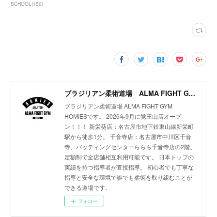
SCHOOL
(
150
)
ブラジリアン柔術道場 ALMA FIGHT GYM HOMIES(ホーミーズ)
ブラジリアン柔術道場 ALMA FIGHT GYM
HOMIESです。 2026年9月に覚王山店オープ
ン！！！ 新栄葵店：名古屋市地下鉄東山線新栄町
駅から徒歩1分。 千音寺店：名古屋市中川区千音
寺、バッティングセンターららら千音寺店の2階。
定額制で全店舗相互利用可能です。 日本トップの
実績を持つ指導者が直接指導。 初心者でも丁寧な
指導と安全な環境で誰でも柔術を取り組むことが
できる道場です。
フォロー