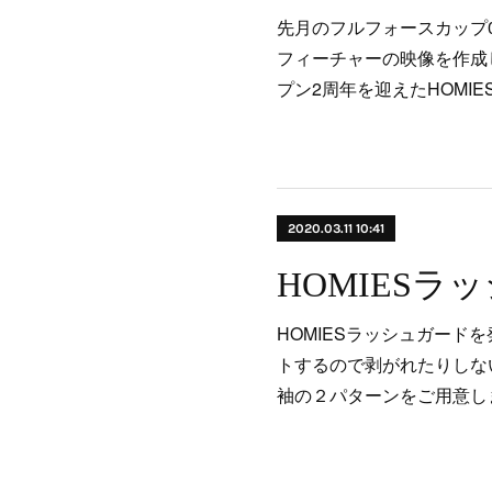
先月のフルフォースカップ05のA
フィーチャーの映像を作成し
プン2周年を迎えたHOMI
2020.03.11 10:41
HOMIESラ
HOMIESラッシュガード
トするので剥がれたりしな
袖の２パターンをご用意しま