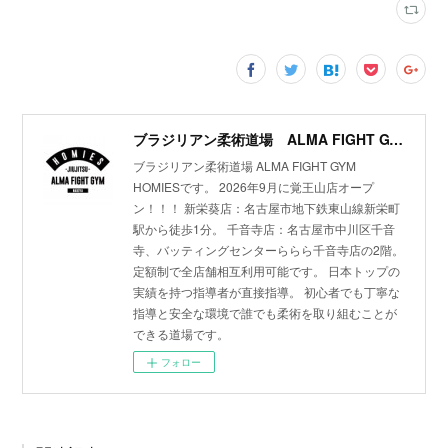
ブラジリアン柔術道場 ALMA FIGHT GYM HOMIES(ホーミーズ)
ブラジリアン柔術道場 ALMA FIGHT GYM
HOMIESです。 2026年9月に覚王山店オープ
ン！！！ 新栄葵店：名古屋市地下鉄東山線新栄町
駅から徒歩1分。 千音寺店：名古屋市中川区千音
寺、バッティングセンターららら千音寺店の2階。
定額制で全店舗相互利用可能です。 日本トップの
実績を持つ指導者が直接指導。 初心者でも丁寧な
指導と安全な環境で誰でも柔術を取り組むことが
できる道場です。
フォロー