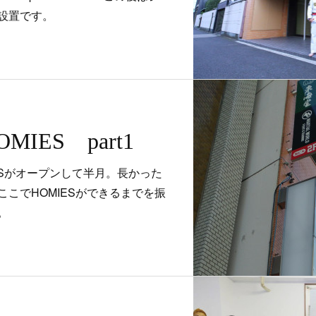
設置です。
IES part1
OMIESがオープンして半月。長かった
こでHOMIESができるまでを振
。