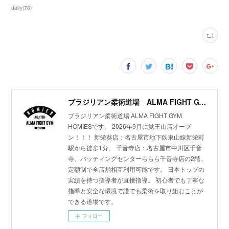
dairy
(
78
)
ブラジリアン柔術道場 ALMA FIGHT GYM HOMIES(ホーミーズ)
ブラジリアン柔術道場 ALMA FIGHT GYM
HOMIESです。 2026年9月に覚王山店オープ
ン！！！ 新栄葵店：名古屋市地下鉄東山線新栄町
駅から徒歩1分。 千音寺店：名古屋市中川区千音
寺、バッティングセンターららら千音寺店の2階。
定額制で全店舗相互利用可能です。 日本トップの
実績を持つ指導者が直接指導。 初心者でも丁寧な
指導と安全な環境で誰でも柔術を取り組むことが
できる道場です。
フォロー