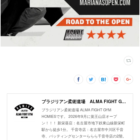
ブラジリアン柔術道場 ALMA FIGHT GYM HOMIES(ホーミーズ)
ブラジリアン柔術道場 ALMA FIGHT GYM
HOMIESです。 2026年9月に覚王山店オープ
ン！！！ 新栄葵店：名古屋市地下鉄東山線新栄町
駅から徒歩1分。 千音寺店：名古屋市中川区千音
寺、バッティングセンターららら千音寺店の2階。