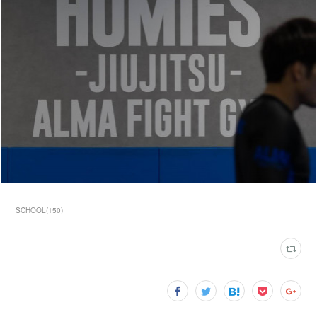
SCHOOL
(
150
)