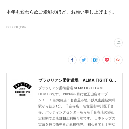
本年も変わらぬご愛顧のほど、お願い申し上げます。
SCHOOL
(
150
)
ブラジリアン柔術道場 ALMA FIGHT GYM HOMIES(ホーミーズ)
ブラジリアン柔術道場 ALMA FIGHT GYM
HOMIESです。 2026年9月に覚王山店オープ
ン！！！ 新栄葵店：名古屋市地下鉄東山線新栄町
駅から徒歩1分。 千音寺店：名古屋市中川区千音
寺、バッティングセンターららら千音寺店の2階。
定額制で全店舗相互利用可能です。 日本トップの
実績を持つ指導者が直接指導。 初心者でも丁寧な