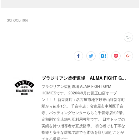
SCHOOL
(
150
)
ブラジリアン柔術道場 ALMA FIGHT GYM HOMIES(ホーミーズ)
ブラジリアン柔術道場 ALMA FIGHT GYM
HOMIESです。 2026年9月に覚王山店オープ
ン！！！ 新栄葵店：名古屋市地下鉄東山線新栄町
駅から徒歩1分。 千音寺店：名古屋市中川区千音
寺、バッティングセンターららら千音寺店の2階。
定額制で全店舗相互利用可能です。 日本トップの
実績を持つ指導者が直接指導。 初心者でも丁寧な
指導と安全な環境で誰でも柔術を取り組むことが
できる道場です。