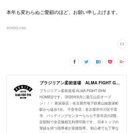
本年も変わらぬご愛顧のほど、お願い申し上げます。
SCHOOL
(
150
)
ブラジリアン柔術道場 ALMA FIGHT GYM HOMIES(ホーミーズ)
ブラジリアン柔術道場 ALMA FIGHT GYM
HOMIESです。 2026年9月に覚王山店オープ
ン！！！ 新栄葵店：名古屋市地下鉄東山線新栄町
駅から徒歩1分。 千音寺店：名古屋市中川区千音
寺、バッティングセンターららら千音寺店の2階。
定額制で全店舗相互利用可能です。 日本トップの
実績を持つ指導者が直接指導。 初心者でも丁寧な