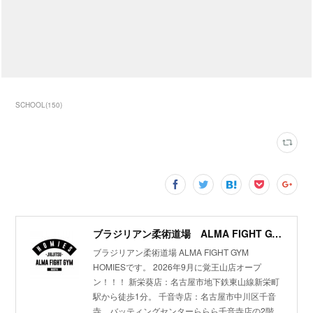
SCHOOL
(
150
)
ブラジリアン柔術道場 ALMA FIGHT GYM HOMIES(ホーミーズ)
ブラジリアン柔術道場 ALMA FIGHT GYM
HOMIESです。 2026年9月に覚王山店オープ
ン！！！ 新栄葵店：名古屋市地下鉄東山線新栄町
駅から徒歩1分。 千音寺店：名古屋市中川区千音
寺、バッティングセンターららら千音寺店の2階。