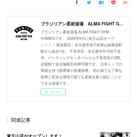
ブラジリアン柔術道場 ALMA FIGHT GYM HOMIES(ホーミーズ)
ブラジリアン柔術道場 ALMA FIGHT GYM
HOMIESです。 2026年9月に覚王山店オープ
ン！！！ 新栄葵店：名古屋市地下鉄東山線新栄町
駅から徒歩1分。 千音寺店：名古屋市中川区千音
寺、バッティングセンターららら千音寺店の2階。
定額制で全店舗相互利用可能です。 日本トップの
実績を持つ指導者が直接指導。 初心者でも丁寧な
指導と安全な環境で誰でも柔術を取り組むことが
できる道場です。
フォロー
関連記事
覚王山店がオープンします！