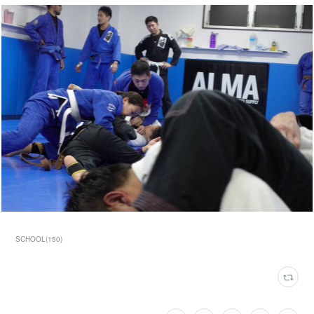
SCHOOL
(
150
)