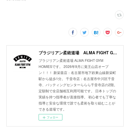
ブラジリアン柔術道場 ALMA FIGHT GYM HOMIES(ホーミーズ)
ブラジリアン柔術道場 ALMA FIGHT GYM
HOMIESです。 2026年9月に覚王山店オープ
ン！！！ 新栄葵店：名古屋市地下鉄東山線新栄町
駅から徒歩1分。 千音寺店：名古屋市中川区千音
寺、バッティングセンターららら千音寺店の2階。
定額制で全店舗相互利用可能です。 日本トップの
実績を持つ指導者が直接指導。 初心者でも丁寧な
指導と安全な環境で誰でも柔術を取り組むことが
できる道場です。
フォロー