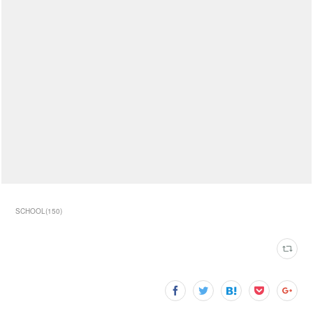
SCHOOL
(
150
)