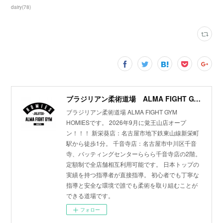
dairy
(
78
)
ブラジリアン柔術道場 ALMA FIGHT GYM HOMIES(ホーミーズ)
ブラジリアン柔術道場 ALMA FIGHT GYM
HOMIESです。 2026年9月に覚王山店オープ
ン！！！ 新栄葵店：名古屋市地下鉄東山線新栄町
駅から徒歩1分。 千音寺店：名古屋市中川区千音
寺、バッティングセンターららら千音寺店の2階。
定額制で全店舗相互利用可能です。 日本トップの
実績を持つ指導者が直接指導。 初心者でも丁寧な
指導と安全な環境で誰でも柔術を取り組むことが
できる道場です。
フォロー