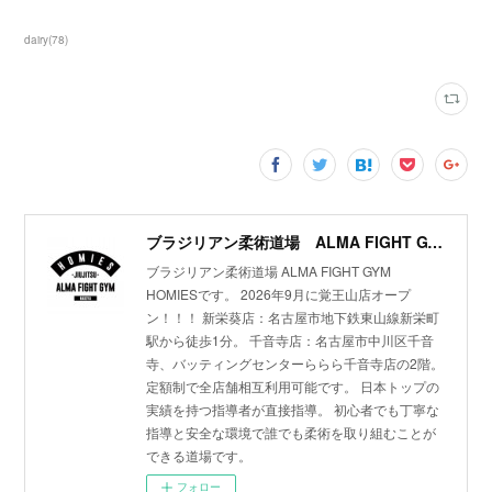
dairy
(
78
)
ブラジリアン柔術道場 ALMA FIGHT GYM HOMIES(ホーミーズ)
ブラジリアン柔術道場 ALMA FIGHT GYM
HOMIESです。 2026年9月に覚王山店オープ
ン！！！ 新栄葵店：名古屋市地下鉄東山線新栄町
駅から徒歩1分。 千音寺店：名古屋市中川区千音
寺、バッティングセンターららら千音寺店の2階。
定額制で全店舗相互利用可能です。 日本トップの
実績を持つ指導者が直接指導。 初心者でも丁寧な
指導と安全な環境で誰でも柔術を取り組むことが
できる道場です。
フォロー