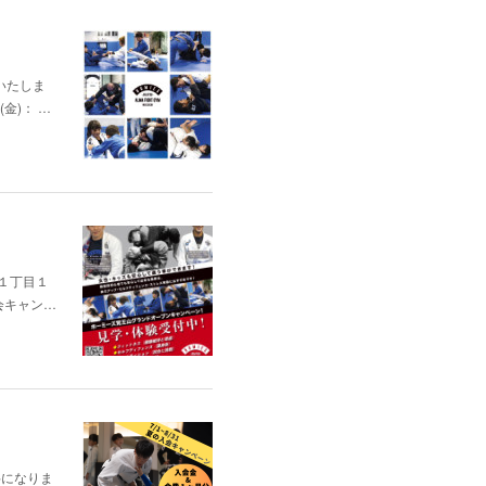
いたしま
(金)： …
通１丁目１
会キャン…
料になりま