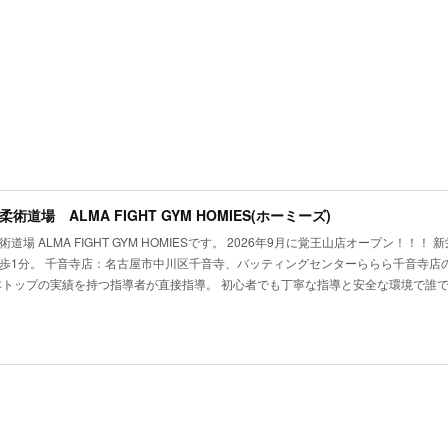
術道場 ALMA FIGHT GYM HOMIES(ホーミーズ)
道場 ALMA FIGHT GYM HOMIESです。 2026年9月に覚王山店オープン！！
歩1分。 千音寺店：名古屋市中川区千音寺、バッティングセンターららら千音寺店の
本トップの実績を持つ指導者が直接指導。 初心者でも丁寧な指導と安全な環境で誰