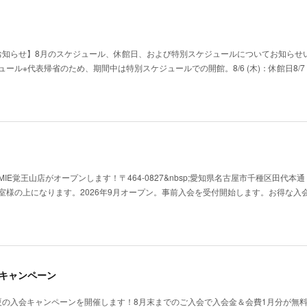
お知らせ】8月のスケジュール、休館日、および特別スケジュールについてお知らせ
別スケジュール​※代表帰省のため、期間中は特別スケジュールでの開館。​8/6 (木)：休館日​8/7 
Y HOMIE覚王山店がオープンします！〒464-0827&nbsp;愛知県名古屋市千種区田代本
教室様の上になります。2026年9月オープン。事前入会を受付開始します。お得な入
のキャンペーン
夏の入会キャンペーンを開催します！8月末までのご入会で入会金＆会費1月分が無