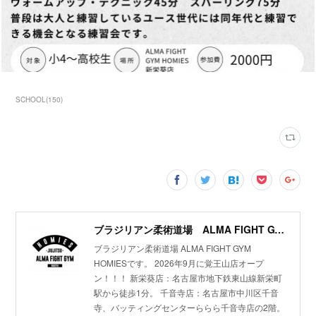
SCHOOL
(
150
)
ブラジリアン柔術道場 ALMA FIGHT GYM HOMIES(ホーミーズ)
ブラジリアン柔術道場 ALMA FIGHT GYM
HOMIESです。 2026年9月に覚王山店オープ
ン！！！ 新栄葵店：名古屋市地下鉄東山線新栄町
駅から徒歩1分。 千音寺店：名古屋市中川区千音
寺、バッティングセンターららら千音寺店の2階。