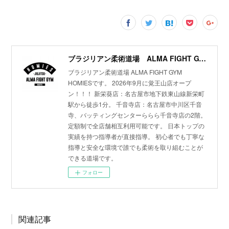
ブラジリアン柔術道場 ALMA FIGHT GYM HOMIES(ホーミーズ)
ブラジリアン柔術道場 ALMA FIGHT GYM
HOMIESです。 2026年9月に覚王山店オープ
ン！！！ 新栄葵店：名古屋市地下鉄東山線新栄町
駅から徒歩1分。 千音寺店：名古屋市中川区千音
寺、バッティングセンターららら千音寺店の2階。
定額制で全店舗相互利用可能です。 日本トップの
実績を持つ指導者が直接指導。 初心者でも丁寧な
指導と安全な環境で誰でも柔術を取り組むことが
できる道場です。
フォロー
関連記事