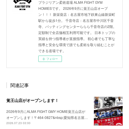
ブラジリアン柔術道場 ALMA FIGHT GYM
HOMIESです。 2026年9月に覚王山店オープ
ン！！！ 新栄葵店：名古屋市地下鉄東山線新栄町
駅から徒歩1分。 千音寺店：名古屋市中川区千音
寺、バッティングセンターららら千音寺店の2階。
定額制で全店舗相互利用可能です。 日本トップの
実績を持つ指導者が直接指導。 初心者でも丁寧な
指導と安全な環境で誰でも柔術を取り組むことが
できる道場です。
フォロー
関連記事
覚王山店がオープンします！
2026年9月にALMA FIGHT GMY HOMIE覚王山店が
オープンします！〒464-0827&nbsp;愛知県名古屋…
2026.07.23 03:00