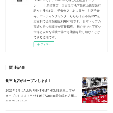
ン！！！ 新栄葵店：名古屋市地下鉄東山線新栄町
駅から徒歩1分。 千音寺店：名古屋市中川区千音
寺、バッティングセンターららら千音寺店の2階。
定額制で全店舗相互利用可能です。 日本トップの
実績を持つ指導者が直接指導。 初心者でも丁寧な
指導と安全な環境で誰でも柔術を取り組むことが
できる道場です。
フォロー
関連記事
覚王山店がオープンします！
2026年9月にALMA FIGHT GMY HOMIE覚王山店が
オープンします！〒464-0827&nbsp;愛知県名古屋…
2026.07.23 03:00