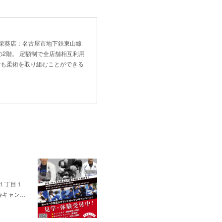
！ 新栄葵店：名古屋市地下鉄東山線
2階。 定額制で全店舗相互利用
でも柔術を取り組むことができる
通１丁目１
会キャン…