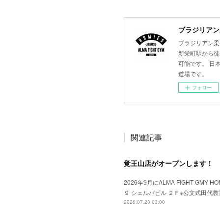
ブラジリアン柔
ブラジリアン柔術
新栄町駅から徒
可能です。 日
道場です。
フォロー
関連記事
覚王山店がオープンします！
2026年9月にALMA FIGHT GM
９ シェルパビル ２Ｆ※公文式田代
2026.07.23 03:00