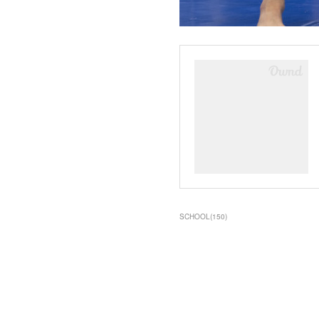
SCHOOL
(
150
)