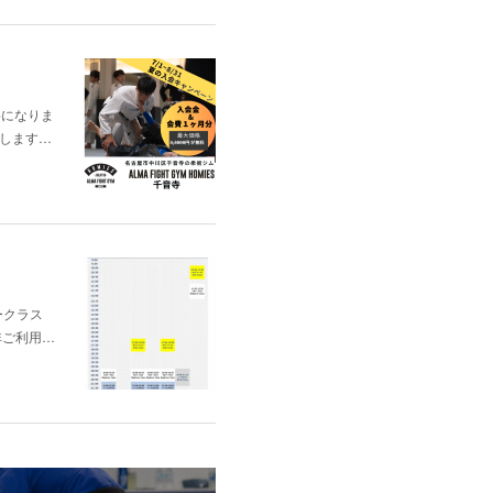
料になりま
出場します…
ナークラス
非ご利用…