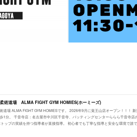
術道場 ALMA FIGHT GYM HOMIES(ホーミーズ)
道場 ALMA FIGHT GYM HOMIESです。 2026年9月に覚王山店オープン！！
歩1分。 千音寺店：名古屋市中川区千音寺、バッティングセンターららら千音寺店の
本トップの実績を持つ指導者が直接指導。 初心者でも丁寧な指導と安全な環境で誰