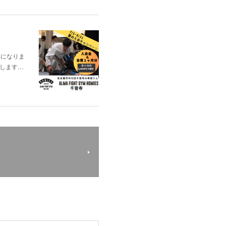
料になりま
出場します…