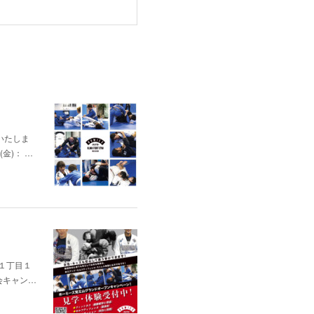
いたしま
(金)： …
通１丁目１
会キャン…