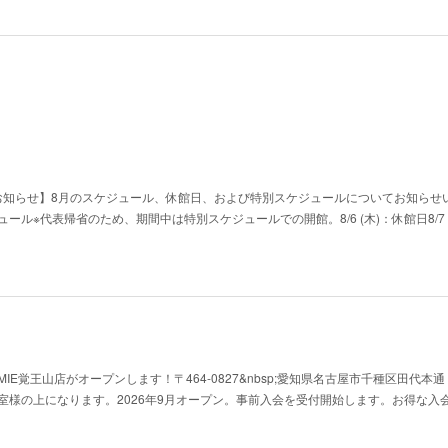
お知らせ】8月のスケジュール、休館日、および特別スケジュールについてお知らせ
別スケジュール​※代表帰省のため、期間中は特別スケジュールでの開館。​8/6 (木)：休館日​8/7 
Y HOMIE覚王山店がオープンします！〒464-0827&nbsp;愛知県名古屋市千種区田代本
教室様の上になります。2026年9月オープン。事前入会を受付開始します。お得な入