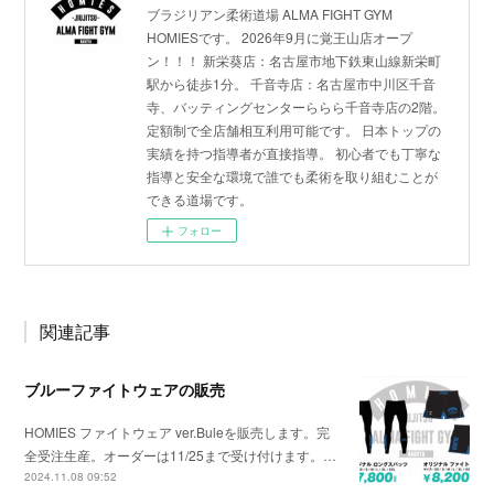
ブラジリアン柔術道場 ALMA FIGHT GYM
HOMIESです。 2026年9月に覚王山店オープ
ン！！！ 新栄葵店：名古屋市地下鉄東山線新栄町
駅から徒歩1分。 千音寺店：名古屋市中川区千音
寺、バッティングセンターららら千音寺店の2階。
定額制で全店舗相互利用可能です。 日本トップの
実績を持つ指導者が直接指導。 初心者でも丁寧な
指導と安全な環境で誰でも柔術を取り組むことが
できる道場です。
フォロー
関連記事
ブルーファイトウェアの販売
HOMIES ファイトウェア ver.Buleを販売します。完
全受注生産。オーダーは11/25まで受け付けます。…
2024.11.08 09:52