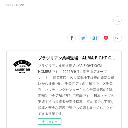
SCHOOL
(
150
)
ブラジリアン柔術道場 ALMA FIGHT GYM HOMIES(ホーミーズ)
ブラジリアン柔術道場 ALMA FIGHT GYM
HOMIESです。 2026年9月に覚王山店オープ
ン！！！ 新栄葵店：名古屋市地下鉄東山線新栄町
駅から徒歩1分。 千音寺店：名古屋市中川区千音
寺、バッティングセンターららら千音寺店の2階。
定額制で全店舗相互利用可能です。 日本トップの
実績を持つ指導者が直接指導。 初心者でも丁寧な
指導と安全な環境で誰でも柔術を取り組むことが
できる道場です。
フォロー