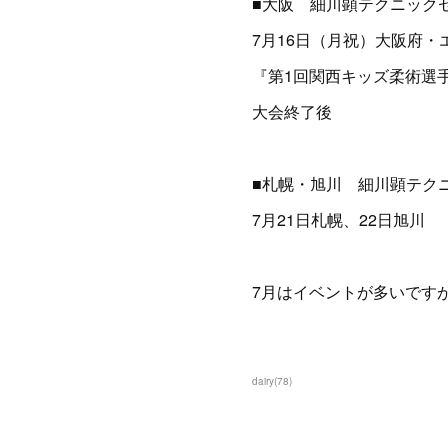
■大阪 細川顕テクニック
7月16日（月祝）大阪府
『第1回関西キッズ柔術選
大会終了後
■札幌・旭川 細川顕テク
7月21日札幌、22日旭川
7月はイベントが多いです
dairy
(
78
)