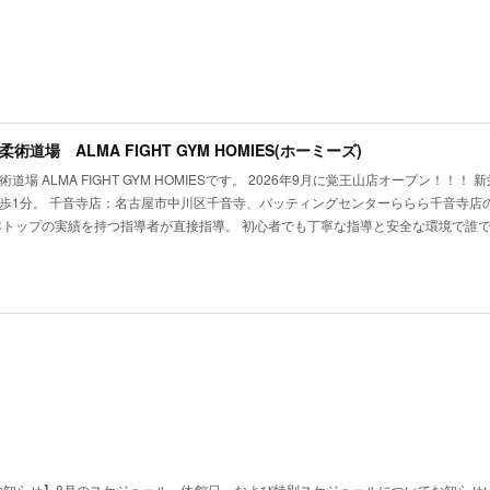
術道場 ALMA FIGHT GYM HOMIES(ホーミーズ)
道場 ALMA FIGHT GYM HOMIESです。 2026年9月に覚王山店オープン！！
歩1分。 千音寺店：名古屋市中川区千音寺、バッティングセンターららら千音寺店の
本トップの実績を持つ指導者が直接指導。 初心者でも丁寧な指導と安全な環境で誰
お知らせ】8月のスケジュール、休館日、および特別スケジュールについてお知らせ