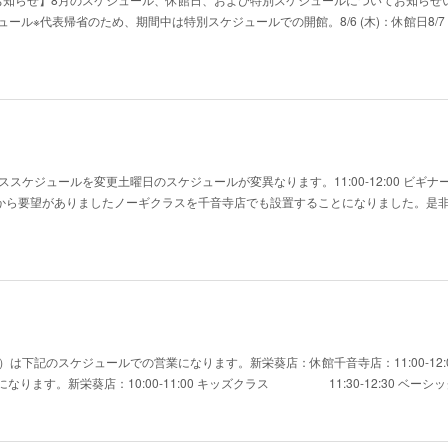
別スケジュール​※代表帰省のため、期間中は特別スケジュールでの開館。​8/6 (木)：休館日​8/7 
スケジュールを変更土曜日のスケジュールが変異なります。11:00-12:00 ビギ
ラスかねてから要望がありましたノーギクラスを千音寺店でも設置することになりました。是
）は下記のスケジュールでの営業になります。新栄葵店：休館千音寺店：11:00-12:0
ます。新栄葵店：10:00-11:00 キッズクラス 11:30-12:30 ベーシッククラ