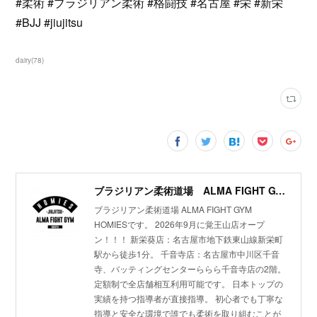
#柔術 #ブラジリアン柔術 #格闘技 #名古屋 #栄 #新栄
#BJJ #jiujitsu
dairy
(
78
)
ブラジリアン柔術道場 ALMA FIGHT GYM HOMIES(ホーミーズ)
ブラジリアン柔術道場 ALMA FIGHT GYM
HOMIESです。 2026年9月に覚王山店オープ
ン！！！ 新栄葵店：名古屋市地下鉄東山線新栄町
駅から徒歩1分。 千音寺店：名古屋市中川区千音
寺、バッティングセンターららら千音寺店の2階。
定額制で全店舗相互利用可能です。 日本トップの
実績を持つ指導者が直接指導。 初心者でも丁寧な
指導と安全な環境で誰でも柔術を取り組むことが