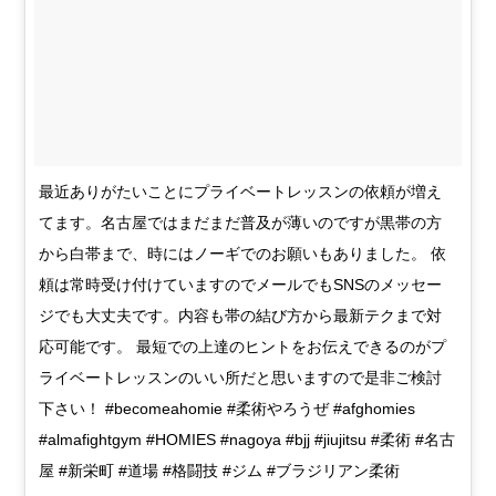
最近ありがたいことにプライベートレッスンの依頼が増え
てます。名古屋ではまだまだ普及が薄いのですが黒帯の方
から白帯まで、時にはノーギでのお願いもありました。 依
頼は常時受け付けていますのでメールでもSNSのメッセー
ジでも大丈夫です。内容も帯の結び方から最新テクまで対
応可能です。 最短での上達のヒントをお伝えできるのがプ
ライベートレッスンのいい所だと思いますので是非ご検討
下さい！ #becomeahomie #柔術やろうぜ #afghomies
#almafightgym #HOMIES #nagoya #bjj #jiujitsu #柔術 #名古
屋 #新栄町 #道場 #格闘技 #ジム #ブラジリアン柔術