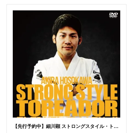
【先行予約中】細川顕 ストロングスタイル・トレアドール - フルフォース オンラインショップ