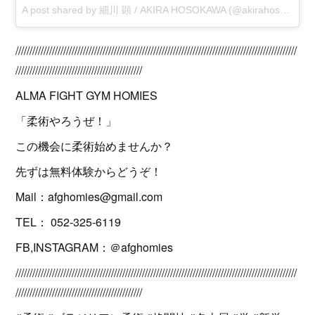
A post shared by
細川 顕 / AKIRA HOSOKAWA
(@akirahosokawa16) on
////////////////////////////////////////////////////////////////////////////////////////////////////
/////////////////////////////////////////////
ALMA FIGHT GYM HOMIES
「柔術やろうぜ！」
この機会に柔術始めませんか？
先ずは無料体験からどうぞ！
Mail：afghomies@gmail.com
TEL： 052-325-6119
FB,INSTAGRAM：＠afghomies
////////////////////////////////////////////////////////////////////////////////////////////////////
/////////////////////////////////////////////