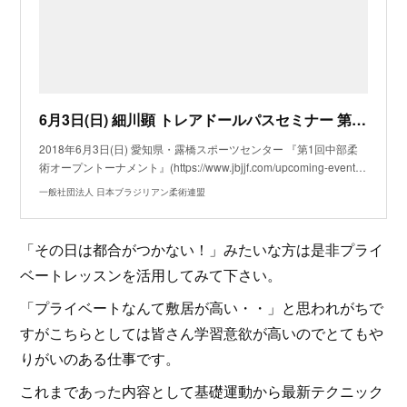
6月3日(日) 細川顕 トレアドールパスセミナー 第1回中部柔術オープントーナメント/愛知県・露橋スポーツセンター
2018年6月3日(日) 愛知県・露橋スポーツセンター 『第1回中部柔
術オープントーナメント』(https://www.jbjjf.com/upcoming-event…
一般社団法人 日本ブラジリアン柔術連盟
「その日は都合がつかない！」みたいな方は是非プライ
ベートレッスンを活用してみて下さい。
「プライベートなんて敷居が高い・・」と思われがちで
すがこちらとしては皆さん学習意欲が高いのでとてもや
りがいのある仕事です。
これまであった内容として基礎運動から最新テクニック