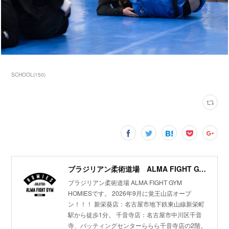
SCHOOL
(
150
)
ブラジリアン柔術道場 ALMA FIGHT GYM HOMIES(ホーミーズ)
ブラジリアン柔術道場 ALMA FIGHT GYM
HOMIESです。 2026年9月に覚王山店オープ
ン！！！ 新栄葵店：名古屋市地下鉄東山線新栄町
駅から徒歩1分。 千音寺店：名古屋市中川区千音
寺、バッティングセンターららら千音寺店の2階。