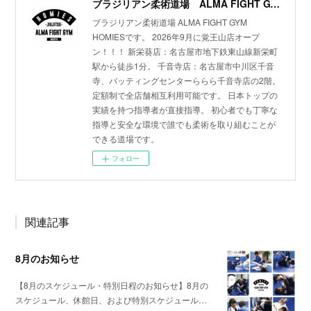
ブラジリアン柔術道場 ALMA FIGHT GYM HOMIES(ホーミーズ)
ブラジリアン柔術道場 ALMA FIGHT GYM
HOMIESです。 2026年9月に覚王山店オープ
ン！！！ 新栄葵店：名古屋市地下鉄東山線新栄町
駅から徒歩1分。 千音寺店：名古屋市中川区千音
寺、バッティングセンターららら千音寺店の2階。
定額制で全店舗相互利用可能です。 日本トップの
実績を持つ指導者が直接指導。 初心者でも丁寧な
指導と安全な環境で誰でも柔術を取り組むことが
できる道場です。
フォロー
関連記事
8月のお知らせ
【8月のスケジュール・特別日程のお知らせ】8月の
スケジュール、休館日、および特別スケジュール…