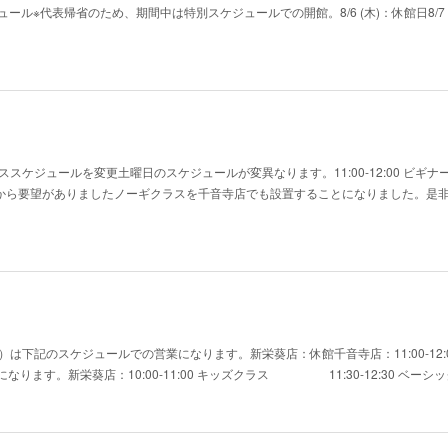
別スケジュール​※代表帰省のため、期間中は特別スケジュールでの開館。​8/6 (木)：休館日​8/7 
スケジュールを変更土曜日のスケジュールが変異なります。11:00-12:00 ビギ
ラスかねてから要望がありましたノーギクラスを千音寺店でも設置することになりました。是
）は下記のスケジュールでの営業になります。新栄葵店：休館千音寺店：11:00-12:0
ます。新栄葵店：10:00-11:00 キッズクラス 11:30-12:30 ベーシッククラ