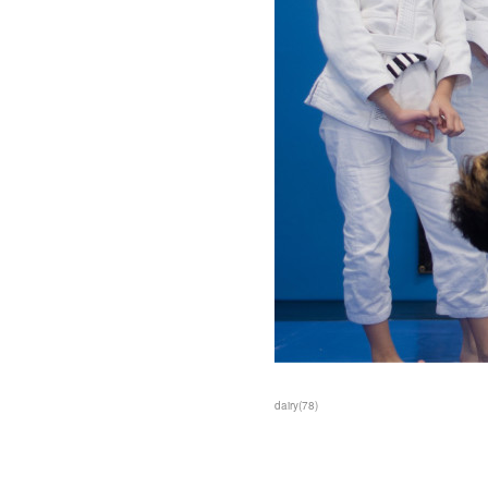
dairy
(
78
)