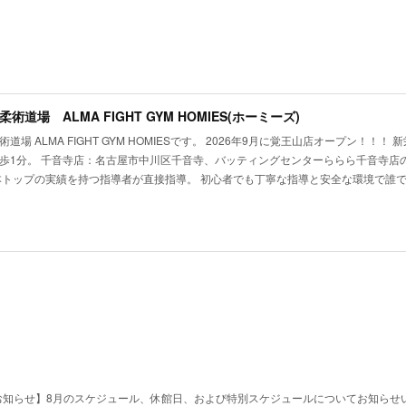
術道場 ALMA FIGHT GYM HOMIES(ホーミーズ)
道場 ALMA FIGHT GYM HOMIESです。 2026年9月に覚王山店オープン！！
歩1分。 千音寺店：名古屋市中川区千音寺、バッティングセンターららら千音寺店の
本トップの実績を持つ指導者が直接指導。 初心者でも丁寧な指導と安全な環境で誰
お知らせ】8月のスケジュール、休館日、および特別スケジュールについてお知らせ