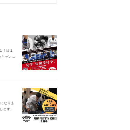
通１丁目１
会キャン…
料になりま
出場します…