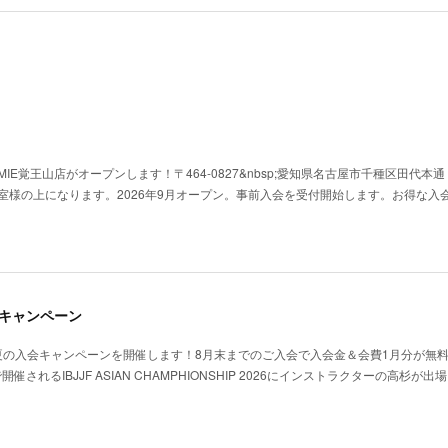
Y HOMIE覚王山店がオープンします！〒464-0827&nbsp;愛知県名古屋市千種区田代本
教室様の上になります。2026年9月オープン。事前入会を受付開始します。お得な入
のキャンペーン
夏の入会キャンペーンを開催します！8月末までのご入会で入会金＆会費1月分が無
開催されるIBJJF ASIAN CHAMPHIONSHIP 2026にインストラクターの高杉が