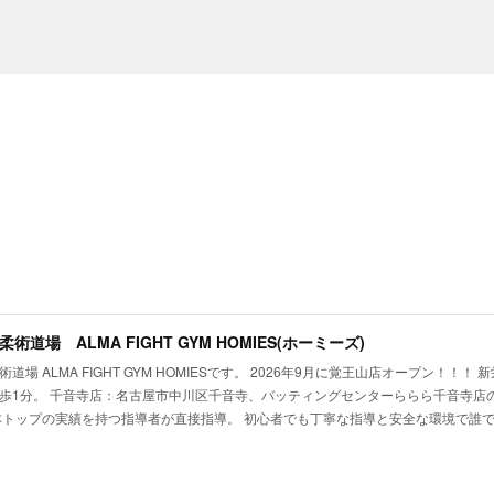
術道場 ALMA FIGHT GYM HOMIES(ホーミーズ)
道場 ALMA FIGHT GYM HOMIESです。 2026年9月に覚王山店オープン！！
歩1分。 千音寺店：名古屋市中川区千音寺、バッティングセンターららら千音寺店の
本トップの実績を持つ指導者が直接指導。 初心者でも丁寧な指導と安全な環境で誰