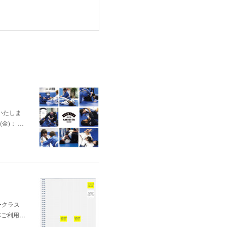
いたしま
(金)： …
ナークラス
非ご利用…