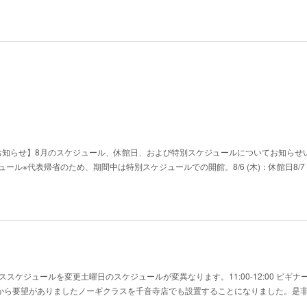
お知らせ】8月のスケジュール、休館日、および特別スケジュールについてお知らせ
別スケジュール​※代表帰省のため、期間中は特別スケジュールでの開館。​8/6 (木)：休館日​8/7 
スケジュールを変更土曜日のスケジュールが変異なります。11:00-12:00 ビギ
ラスかねてから要望がありましたノーギクラスを千音寺店でも設置することになりました。是