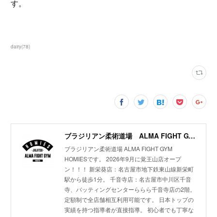
す。
dairy
(
78
)
ブラジリアン柔術道場 ALMA FIGHT GYM HOMIES(ホーミーズ)
ブラジリアン柔術道場 ALMA FIGHT GYM
HOMIESです。 2026年9月に覚王山店オープ
ン！！！ 新栄葵店：名古屋市地下鉄東山線新栄町
駅から徒歩1分。 千音寺店：名古屋市中川区千音
寺、バッティングセンターららら千音寺店の2階。
定額制で全店舗相互利用可能です。 日本トップの
実績を持つ指導者が直接指導。 初心者でも丁寧な