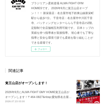
ブラジリアン柔術道場 ALMA FIGHT GYM
HOMIESです。 2026年9月に覚王山店オープ
ン！！！ 新栄葵店：名古屋市地下鉄東山線新栄町
駅から徒歩1分。 千音寺店：名古屋市中川区千音
寺、バッティングセンターららら千音寺店の2階。
定額制で全店舗相互利用可能です。 日本トップの
実績を持つ指導者が直接指導。 初心者でも丁寧な
指導と安全な環境で誰でも柔術を取り組むことが
できる道場です。
フォロー
関連記事
覚王山店がオープンします！
2026年9月にALMA FIGHT GMY HOMIE覚王山店が
オープンします！〒464-0827&nbsp;愛知県名古屋…
2026.07.23 03:00