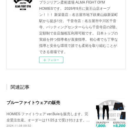
ブラジリアン柔術道場 ALMA FIGHT GYM
HOMIESです。 2026年9月に覚王山店オープ
ン！！！ 新栄葵店：名古屋市地下鉄東山線新栄町
駅から徒歩1分。 千音寺店：名古屋市中川区千音
寺、バッティングセンターららら千音寺店の2階。
定額制で全店舗相互利用可能です。 日本トップの
実績を持つ指導者が直接指導。 初心者でも丁寧な
指導と安全な環境で誰でも柔術を取り組むことが
できる道場です。
フォロー
関連記事
ブルーファイトウェアの販売
HOMIES ファイトウェア ver.Buleを販売します。完
全受注生産。オーダーは11/25まで受け付けます。…
2024.11.08 09:52