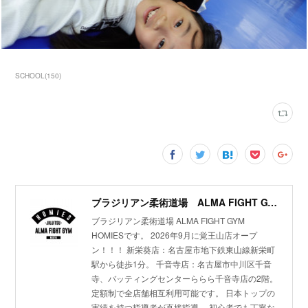
SCHOOL
(
150
)
ブラジリアン柔術道場 ALMA FIGHT GYM HOMIES(ホーミーズ)
ブラジリアン柔術道場 ALMA FIGHT GYM
HOMIESです。 2026年9月に覚王山店オープ
ン！！！ 新栄葵店：名古屋市地下鉄東山線新栄町
駅から徒歩1分。 千音寺店：名古屋市中川区千音
寺、バッティングセンターららら千音寺店の2階。
定額制で全店舗相互利用可能です。 日本トップの
実績を持つ指導者が直接指導。 初心者でも丁寧な