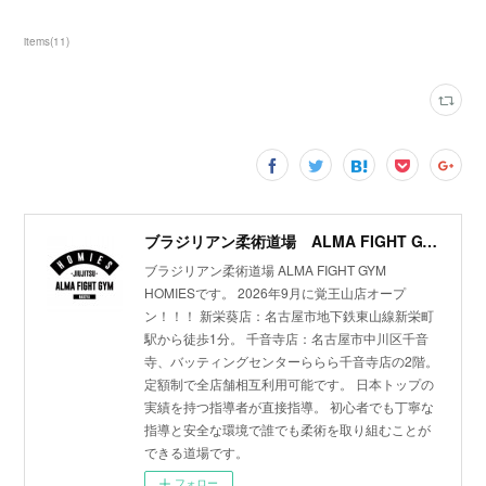
items
(
11
)
ブラジリアン柔術道場 ALMA FIGHT GYM HOMIES(ホーミーズ)
ブラジリアン柔術道場 ALMA FIGHT GYM
HOMIESです。 2026年9月に覚王山店オープ
ン！！！ 新栄葵店：名古屋市地下鉄東山線新栄町
駅から徒歩1分。 千音寺店：名古屋市中川区千音
寺、バッティングセンターららら千音寺店の2階。
定額制で全店舗相互利用可能です。 日本トップの
実績を持つ指導者が直接指導。 初心者でも丁寧な
指導と安全な環境で誰でも柔術を取り組むことが
できる道場です。
フォロー