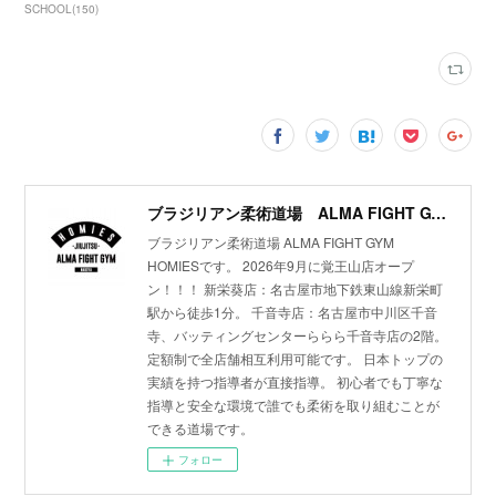
SCHOOL
(
150
)
ブラジリアン柔術道場 ALMA FIGHT GYM HOMIES(ホーミーズ)
ブラジリアン柔術道場 ALMA FIGHT GYM
HOMIESです。 2026年9月に覚王山店オープ
ン！！！ 新栄葵店：名古屋市地下鉄東山線新栄町
駅から徒歩1分。 千音寺店：名古屋市中川区千音
寺、バッティングセンターららら千音寺店の2階。
定額制で全店舗相互利用可能です。 日本トップの
実績を持つ指導者が直接指導。 初心者でも丁寧な
指導と安全な環境で誰でも柔術を取り組むことが
できる道場です。
フォロー