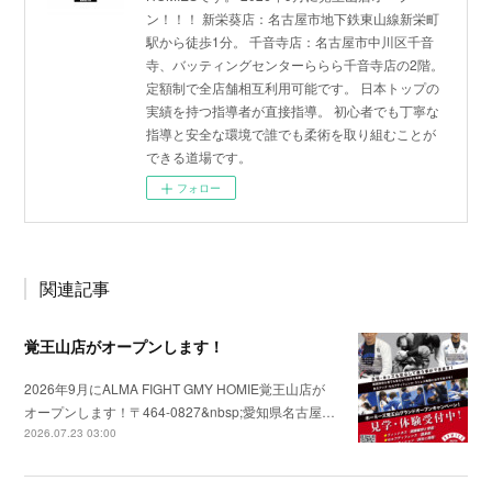
ン！！！ 新栄葵店：名古屋市地下鉄東山線新栄町
駅から徒歩1分。 千音寺店：名古屋市中川区千音
寺、バッティングセンターららら千音寺店の2階。
定額制で全店舗相互利用可能です。 日本トップの
実績を持つ指導者が直接指導。 初心者でも丁寧な
指導と安全な環境で誰でも柔術を取り組むことが
できる道場です。
フォロー
関連記事
覚王山店がオープンします！
2026年9月にALMA FIGHT GMY HOMIE覚王山店が
オープンします！〒464-0827&nbsp;愛知県名古屋…
2026.07.23 03:00