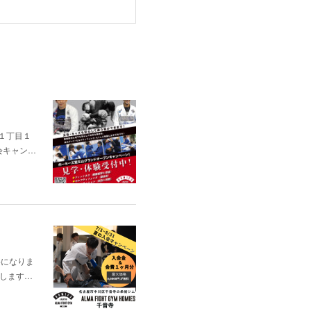
通１丁目１
会キャン…
料になりま
出場します…