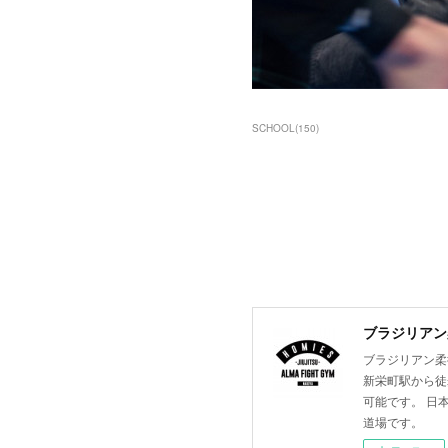
SCHOOL
(
150
)
ブラジリアン柔
ブラジリアン柔術
新栄町駅から徒
可能です。 日
道場です。