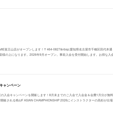
Y HOMIE覚王山店がオープンします！〒464-0827&nbsp;愛知県名古屋市千種区田代本
教室様の上になります。2026年9月オープン。事前入会を受付開始します。お得な入
のキャンペーン
夏の入会キャンペーンを開催します！8月末までのご入会で入会金＆会費1月分が無
開催されるIBJJF ASIAN CHAMPHIONSHIP 2026にインストラクターの高杉が