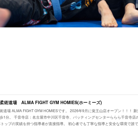
術道場 ALMA FIGHT GYM HOMIES(ホーミーズ)
道場 ALMA FIGHT GYM HOMIESです。 2026年9月に覚王山店オープン！！
歩1分。 千音寺店：名古屋市中川区千音寺、バッティングセンターららら千音寺店の
本トップの実績を持つ指導者が直接指導。 初心者でも丁寧な指導と安全な環境で誰