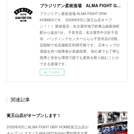
ブラジリアン柔術道場 ALMA FIGHT GYM HOMIES(ホーミーズ)
ブラジリアン柔術道場 ALMA FIGHT GYM
HOMIESです。 2026年9月に覚王山店オープ
ン！！！ 新栄葵店：名古屋市地下鉄東山線新栄町
駅から徒歩1分。 千音寺店：名古屋市中川区千音
寺、バッティングセンターららら千音寺店の2階。
定額制で全店舗相互利用可能です。 日本トップの
実績を持つ指導者が直接指導。 初心者でも丁寧な
指導と安全な環境で誰でも柔術を取り組むことが
できる道場です。
フォロー
関連記事
覚王山店がオープンします！
2026年9月にALMA FIGHT GMY HOMIE覚王山店が
オープンします！〒464-0827&nbsp;愛知県名古屋…