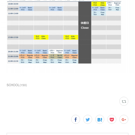
SCHOOL
(
150
)