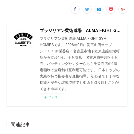
ブラジリアン柔術道場 ALMA FIGHT GYM HOMIES(ホーミーズ)
ブラジリアン柔術道場 ALMA FIGHT GYM
HOMIESです。 2026年9月に覚王山店オープ
ン！！！ 新栄葵店：名古屋市地下鉄東山線新栄町
駅から徒歩1分。 千音寺店：名古屋市中川区千音
寺、バッティングセンターららら千音寺店の2階。
定額制で全店舗相互利用可能です。 日本トップの
実績を持つ指導者が直接指導。 初心者でも丁寧な
指導と安全な環境で誰でも柔術を取り組むことが
できる道場です。
フォロー
関連記事